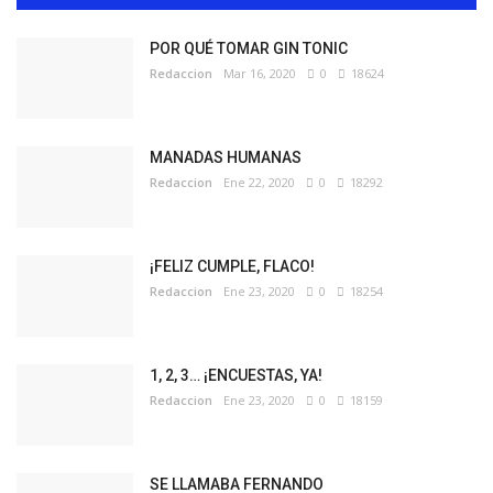
POR QUÉ TOMAR GIN TONIC
Redaccion
Mar 16, 2020
0
18624
MANADAS HUMANAS
Redaccion
Ene 22, 2020
0
18292
¡FELIZ CUMPLE, FLACO!
Redaccion
Ene 23, 2020
0
18254
1, 2, 3… ¡ENCUESTAS, YA!
Redaccion
Ene 23, 2020
0
18159
SE LLAMABA FERNANDO