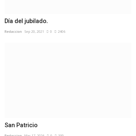
Día del jubilado.
Redaccion
Sep 20, 2021
0
2406
San Patricio
Redaccion
Mar 17, 2026
0
350