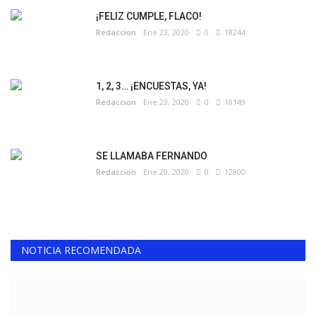
¡FELIZ CUMPLE, FLACO!
Redaccion
Ene 23, 2020
0
18244
1, 2, 3… ¡ENCUESTAS, YA!
Redaccion
Ene 23, 2020
0
18149
SE LLAMABA FERNANDO
Redaccion
Ene 20, 2020
0
12800
NOTICIA RECOMENDADA