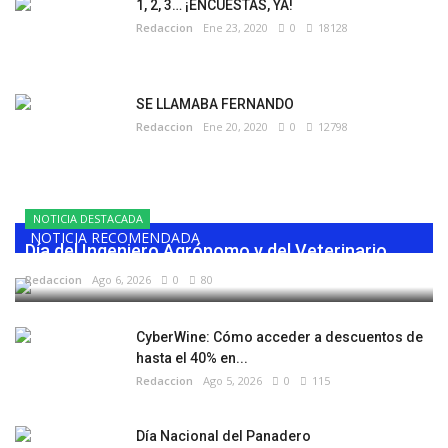
1, 2, 3… ¡ENCUESTAS, YA!
Redaccion
Ene 23, 2020
0
18128
SE LLAMABA FERNANDO
Redaccion
Ene 20, 2020
0
12798
NOTICIA DESTACADA
NOTICIA RECOMENDADA
Día del Ingeniero Agrónomo y del Veterinario
Redaccion
Ago 6, 2026
0
80
CyberWine: Cómo acceder a descuentos de
hasta el 40% en...
Redaccion
Ago 5, 2026
0
115
Día Nacional del Panadero