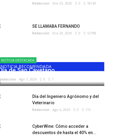
Redaccion
Ene 23, 2020
0
18130
SE LLAMABA FERNANDO
Redaccion
Ene 20, 2020
0
12798
NOTICIA DESTACADA
NOTICIA RECOMENDADA
Día de San Cayetano
Redaccion
Ago 7, 2026
0
1
Día del Ingeniero Agrónomo y del
Veterinario
Redaccion
Ago 6, 2026
0
113
CyberWine: Cómo acceder a
descuentos de hasta el 40% en...