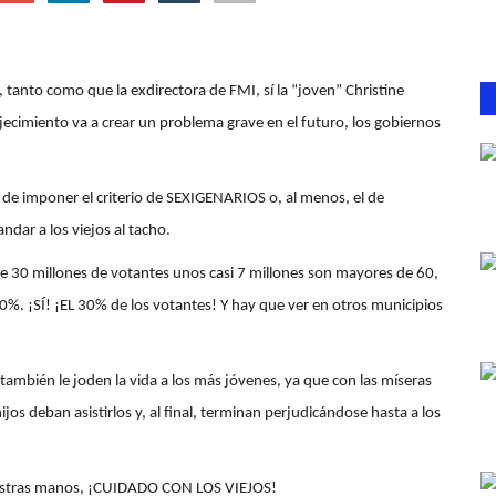
tanto como que la exdirectora de FMI, sí la “joven” Christine
jecimiento va a crear un problema grave en el futuro, los gobiernos
o de imponer el criterio de SEXIGENARIOS o, al menos, el de
dar a los viejos al tacho.
de 30 millones de votantes unos casi 7 millones son mayores de 60,
 30%. ¡SÍ! ¡EL 30% de los votantes! Y hay que ver en otros municipios
 también le joden la vida a los más jóvenes, ya que con las míseras
ijos deban asistirlos y, al final, terminan perjudicándose hasta a los
nuestras manos, ¡CUIDADO CON LOS VIEJOS!