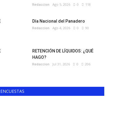
Redaccion
Ago 5, 2026
0
118
Día Nacional del Panadero
Redaccion
Ago 4, 2026
0
90
RETENCIÓN DE LÍQUIDOS: ¿QUÉ
HAGO?
Redaccion
Jul 31, 2026
0
206
ENCUESTAS