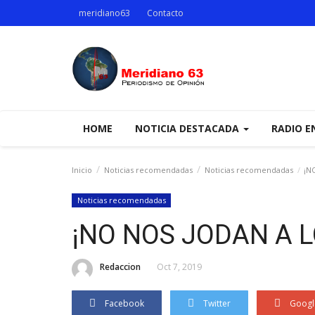
meridiano63
Contacto
HOME
NOTICIA DESTACADA
RADIO E
Inicio
Noticias recomendadas
Noticias recomendadas
¡NO
Noticias recomendadas
¡NO NOS JODAN A L
Redaccion
Oct 7, 2019
Facebook
Twitter
Googl