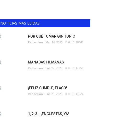
NOTICIAS MAS LEÍDAS
POR QUÉ TOMAR GIN TONIC
Redaccion
Mar 16, 2020
0
18540
MANADAS HUMANAS
Redaccion
Ene 22, 2020
0
18259
¡FELIZ CUMPLE, FLACO!
Redaccion
Ene 23, 2020
0
18224
1, 2, 3… ¡ENCUESTAS, YA!